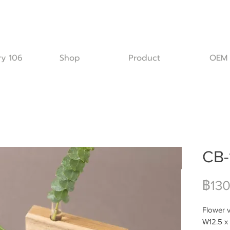
ry 106
Shop
Product
OEM
CB-
฿130
Flower v
W12.5 x