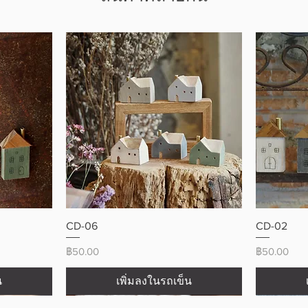
ดูข้อมูลด่วน
CD-06
CD-02
ราคา
ราคา
฿50.00
฿50.00
น
เพิ่มลงในรถเข็น