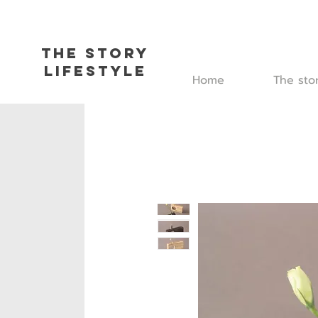
The Story
L
ifestyle
Home
The sto